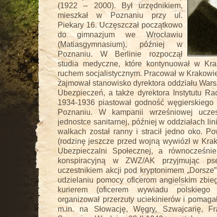
(1922 – 2000). Był urzędnikiem,
mieszkał w Poznaniu przy ul.
Piekary 16. Uczęszczał początkowo
do gimnazjum we Wrocławiu
(Matiasgymnasium), później w
Poznaniu. W Berlinie rozpoczął
studia medyczne, które kontynuował w Kra
ruchem socjalistycznym. Pracował w Krakowie 
zajmował stanowisko dyrektora oddziału War
Ubezpieczeń, a także dyrektora Instytutu Ra
1934-1936 piastował godność węgierskiego
Poznaniu. W kampanii wrześniowej uczes
jednostce sanitarnej, później w oddziałach l
walkach został ranny i stracił jedno oko. 
(rodzinę jeszcze przed wojną wywiózł w Krak
Ubezpieczalni Społecznej, a równocześnie
konspiracyjną w ZWZ/AK przyjmując pse
uczestnikiem akcji pod kryptonimem „Dorsze”, 
udzielaniu pomocy oficerom angielskim zbieg
kurierem (oficerem wywiadu polskiego
organizował przerzuty uciekinierów i pomagał
m.in. na Słowację, Węgry, Szwajcarię, Fr