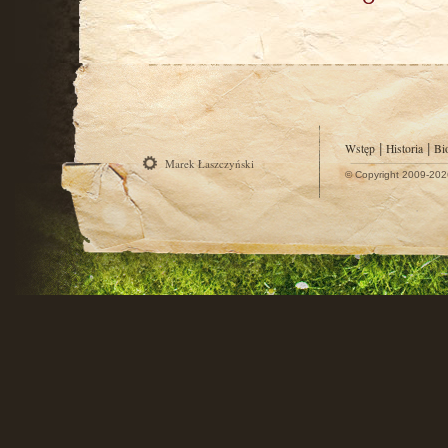
Wstęp
|
Historia
|
Bi
Marek Łaszczyński
© Copyright 2009-202