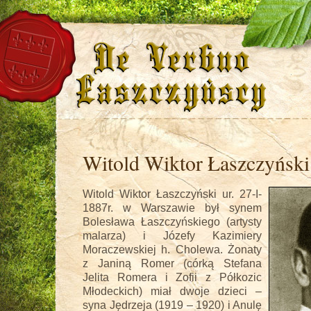
Witold Wiktor Łaszczyński
Witold Wiktor Łaszczyński ur. 27-I-
1887r. w Warszawie był synem
Bolesława Łaszczyńskiego (artysty
malarza) i Józefy Kazimiery
Moraczewskiej h. Cholewa. Żonaty
z Janiną Romer (córką Stefana
Jelita Romera i Zofii z Półkozic
Młodeckich) miał dwoje dzieci –
syna Jędrzeja (1919 – 1920) i Anulę