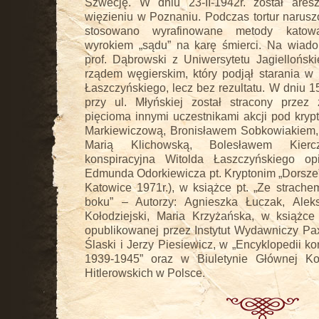
Szwecję. W dniu 23-II-1942r. został are
więzieniu w Poznaniu. Podczas tortur narus
stosowano wyrafinowane metody katowa
wyrokiem „sądu” na karę śmierci. Na wiad
prof. Dąbrowski z Uniwersytetu Jagiellońsk
rządem węgierskim, który podjął starania w 
Łaszczyńskiego, lecz bez rezultatu. W dniu 1
przy ul. Młyńskiej został stracony przez
pięcioma innymi uczestnikami akcji pod kryp
Markiewiczową, Bronisławem Sobkowiakiem,
Marią Klichowską, Bolesławem Kierczy
konspiracyjna Witolda Łaszczyńskiego o
Edmunda Odorkiewicza pt. Kryptonim „Dorsze
Katowice 1971r.), w książce pt. „Ze strache
boku” – Autorzy: Agnieszka Łuczak, Aleks
Kołodziejski, Maria Krzyżańska, w książce 
opublikowanej przez Instytut Wydawniczy Pax
Ślaski i Jerzy Piesiewicz, w „Encyklopedii kon
1939-1945‎” oraz w Biuletynie Głównej Ko
Hitlerowskich w Polsce.