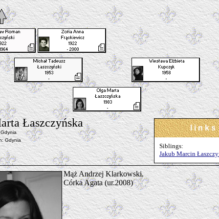
arta Łaszczyńska
l i n k s
 Gdynia
n: Gdynia
Siblings:
Jakub Marcin Łaszczy
Mąż Andrzej Klarkowski.
Córka Agata (ur.2008)